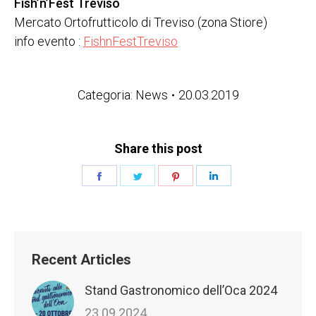
Fish’n’Fest Treviso
Mercato Ortofrutticolo di Treviso (zona Stiore)
info evento :
FishnFestTreviso
Categoria:
News
20.03.2019
Share this post
Condividi
Condividi
Condividi
Condividi
su
su
su
su
Facebook
Twitter
Pinterest
LinkedIn
Recent Articles
Stand Gastronomico dell’Oca 2024
23.09.2024