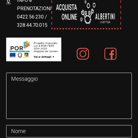
INFO e
PRENOTAZIONI
0422.56.230 /
328.44.70.015