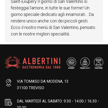
Saint-Exupery Il giorno di San Valentino si
festeggia l’amore, in tutte le sue forme! Un
giorno speciale dedicato agli innamorati… Da
rendere unico anche con dei piccoli gesti.
Ecco il nostro menù di San Valentino, pensato
con le nostre migliori specialità…
VIA TOMASO DA MODENA, 13
31100 TREVISO
DAL MARTEDÌ AL SABATO: 9.30 - 14.00 / 16.30 -
20.30